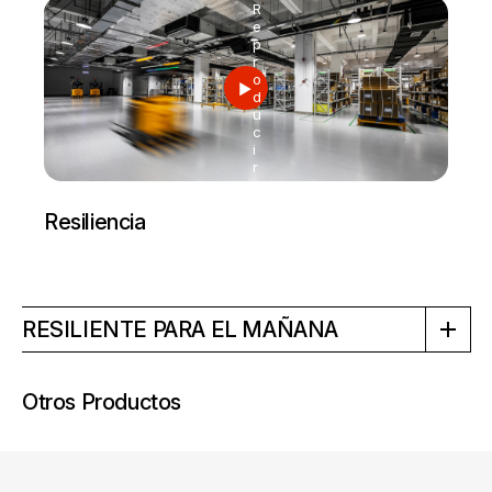
R
e
p
r
o
d
u
c
i
r
Resiliencia
RESILIENTE PARA EL MAÑANA
Otros Productos