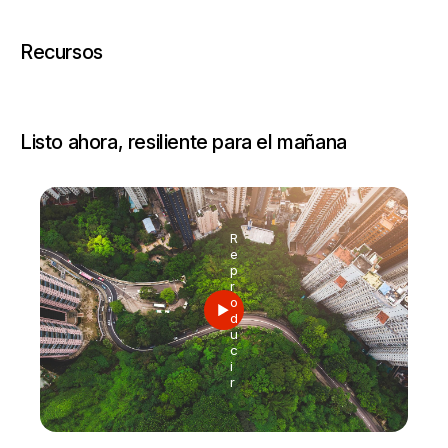
Recursos
Listo ahora, resiliente para el mañana
R
e
p
r
o
d
u
c
i
r