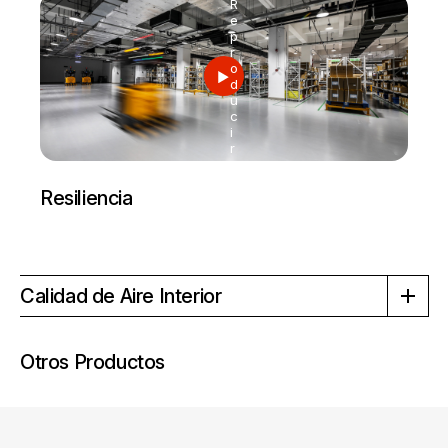
R
e
p
r
o
d
u
c
i
r
Resiliencia
Calidad de Aire Interior
Otros Productos