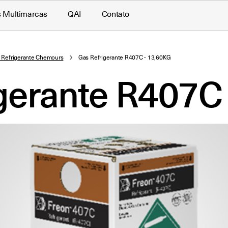
s Multimarcas
QAI
Contato
 Refrigerante Chemours
Gas Refrigerante R407C - 13,60KG
gerante R407C