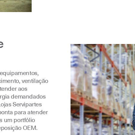
e
 equipamentos,
cimento, ventilação
atender aos
ergia demandados
ojas Servipartes
ponta para atender
 um portfólio
reposição OEM.