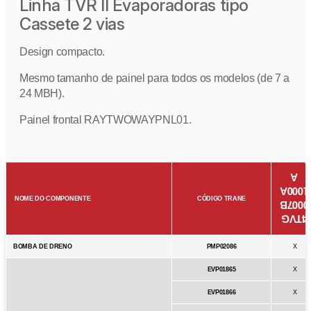
Linha TVR II Evaporadoras tipo
Cassete 2 vias
Design compacto.
Mesmo tamanho de painel para todos os modelos (de 7 a
24 MBH).
Painel frontal RAYTWOWAYPNL01.
A
1000A
NOME DO COMPONENTE
CÓDIGO TRANE
0007B
4TVG
BOMBA DE DRENO
PMP02086
X
EVP01865
X
EVP01866
X