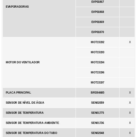
EVP01867
EVAPORADORAS
EVP01868
EVP01869
EVP01870
MOT15192
X
MOT15193
MOTOR DO VENTILADOR
MOT15194
MOT15196
MOT15197
PLACA PRINCIPAL
BRD04685
X
SENSOR DE NÍVEL DE ÁGUA
SEN02059
X
SENSOR DE TEMPERATURA
SEN01775
X
SENSOR DE TEMPERATURA AMBIENTE
SEN01736
X
SENSOR DE TEMPERATURA DO TUBO
SEN02048
X