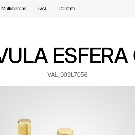
 Multimarcas
QAI
Contato
VULA ESFERA
VAL_009L7056