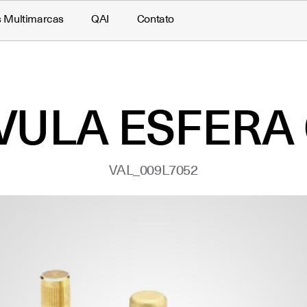
s Multimarcas
QAI
Contato
VULA ESFERA
VAL_009L7052