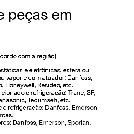
e peças em
acordo com a região)
táticas e eletrônicas, esfera ou
ou vapor e com atuador: Danfoss,
o, Honeywell, Resideo, etc.
ionado e refrigeração: Trane, SF,
Panasonic, Tecumseh, etc.
e refrigeração: Danfoss, Emerson,
rcas.
ores: Danfoss, Emerson, Sporlan,