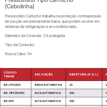
(Cebolinha)
Pressostato Cartucho trabalha na proteção contrapressão
de sucção excessivamente baixa, que podem ocorrer em
sistemas de refrigeração e ar-condicionado.
Diâmetro da Conexão: 1/4 polegada.
Tipo da Conexão:
Rosca Cabo: 1m
CÓDIGO
APLICAÇÃO
ABERTURA (P.S.I.)
TRANE
BR-LPS2550
BAIXA AUTOMATICA
25
BR- HPS250150
ALTA AUTOMATICA
250
BR-KP5
ALTA AUTOMATICA
350