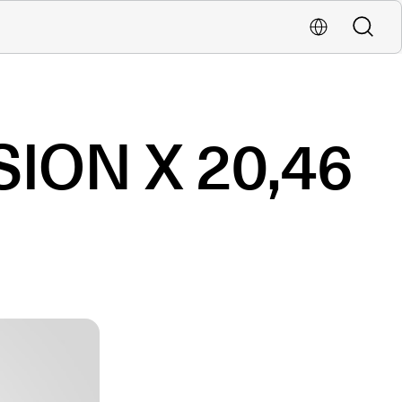
Buscar
Localiza una oficina
SION X 20,46