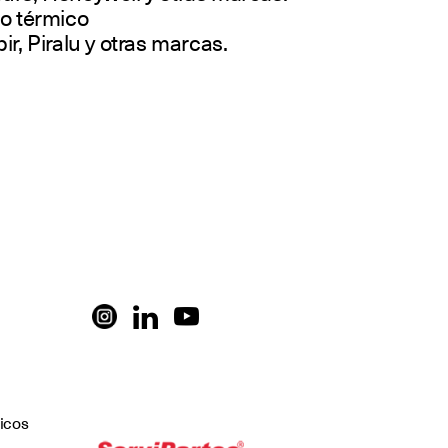
to térmico
r, Piralu y otras marcas.
icos