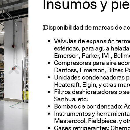
Insumos y pie
(Disponibilidad de marcas de ac
Válvulas de expansión termo
esféricas, para agua helada
Emerson, Parker, IMI, Belim
Compresores para aire acond
Danfoss, Emerson, Bitzer, 
Unidades condensadoras par
Heatcraft, Elgin, y otras mar
Filtros deshidratadores o s
Sanhua, etc.
Bombas de condensado: Asp
Instrumentos y herramientas
Mastercool, Fieldpiece, y o
Gases refrigerantes: Chemo