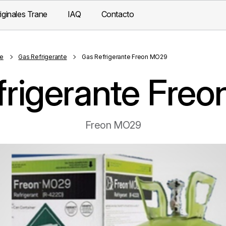
iginales Trane
IAQ
Contacto
te
Gas Refrigerante
Gas Refrigerante Freon MO29
frigerante Fre
Freon MO29